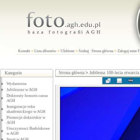
Kontakt
Lista albumów
Ulubione
Szukaj
Strona główna
Zaloguj mnie
Strona główna
>
Jubileusz 100-lecia otwarci
Kategorie
Wydarzenia
Jubileusze w AGH
Doktoraty honoris causa
AGH
Inauguracje roku
akademickiego w AGH
Promocje doktorskie w
AGH
Uroczystosci Barbórkowe
w AGH
Sport w AGH