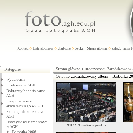
Kontakt
Lista albumów
Ulubione
Szukaj
Strona główna
Zaloguj mnie
Strona główna
>
uroczystości Barbórkowe 
Kategorie
Ostatnio zaktualizowany album - Barbórka 2
Wydarzenia
Jubileusze w AGH
Doktoraty honoris causa
AGH
Inauguracje roku
akademickiego w AGH
Promocje doktorskie w
AGH
Uroczystosci Barbórkowe
2011.12.09 Spotkanie gwarków
w AGH
Barbórka 2006