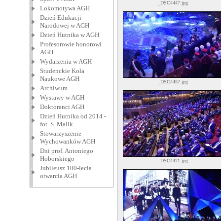
_DSC4447.jpg
Lokomotywa AGH
Dzień Edukacji
Narodowej w AGH
Dzień Hutnika w AGH
Profesorowie honorowi
AGH
Wydarzenia w AGH
Studenckie Koła
Naukowe AGH
_DSC4457.jpg
Archiwum
Wystawy w AGH
Doktoranci AGH
Dzień Hutnika od 2014 -
fot. S. Malik
Stowarzyszenie
Wychowanków AGH
Dni prof. Antoniego
Hoborskiego
_DSC4471.jpg
Jubileusz 100-lecia
otwarcia AGH