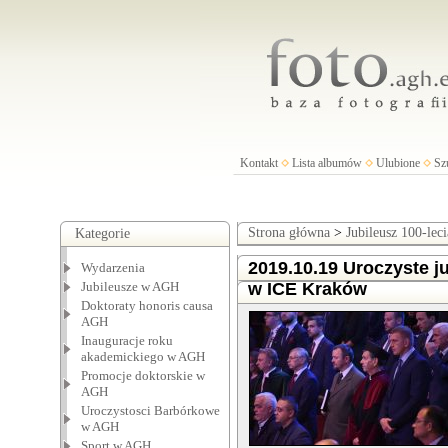
Kontakt
Lista albumów
Ulubione
Sz
Strona główna
>
Jubileusz 100-lec
Kategorie
2019.10.19 Uroczyste 
Wydarzenia
Jubileusze w AGH
w ICE Kraków
Doktoraty honoris causa
AGH
Inauguracje roku
akademickiego w AGH
Promocje doktorskie w
AGH
Uroczystosci Barbórkowe
w AGH
Sport w AGH