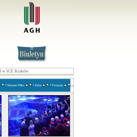
GH w ICE Kraków
•
•
•
Nazwa Pliku
Data
Pozycja