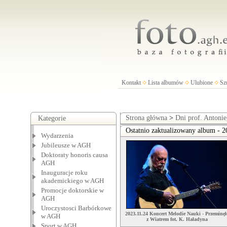
Kontakt
Lista albumów
Ulubione
Sz
Strona główna
>
Dni prof. Antoni
Kategorie
Ostatnio zaktualizowany album - 2
Wydarzenia
Jubileusze w AGH
Doktoraty honoris causa
AGH
Inauguracje roku
akademickiego w AGH
Promocje doktorskie w
AGH
Uroczystosci Barbórkowe
2023.11.24 Koncert Melodie Nauki - Przeminęł
w AGH
z Wiatrem fot. K. Haładyna
Sport w AGH