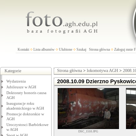
Kontakt
Lista albumów
Ulubione
Szukaj
Strona główna
Zaloguj mnie
Strona główna
>
lokomotywa AGH
>
2008.1
Kategorie
2008.10.09 Dzierzno Pyskowic
Wydarzenia
Jubileusze w AGH
Doktoraty honoris causa
AGH
Inauguracje roku
akademickiego w AGH
Promocje doktorskie w
AGH
Uroczystosci Barbórkowe
w AGH
DSC_1510.JPG
Sport w AGH