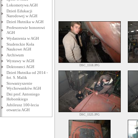
Lokomotywa AGH
Dzień Edukacji
Narodowej w AGH
Dzień Hutnika w AGH
Profesorowie honorowi
AGH
Wydarzenia w AGH
Studenckie Koła
Naukowe AGH
Archiwum
Wystawy w AGH
DSC_1518.JPG
Doktoranci AGH
Dzień Hutnika od 2014 -
fot. S. Malik
Stowarzyszenie
Wychowanków AGH
Dni prof. Antoniego
Hoborskiego
Jubileusz 100-lecia
otwarcia AGH
DSC_1525.JPG