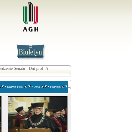
edzenie Senatu - Dni prof. A.
•
•
•
Nazwa Pliku
Data
Pozycja