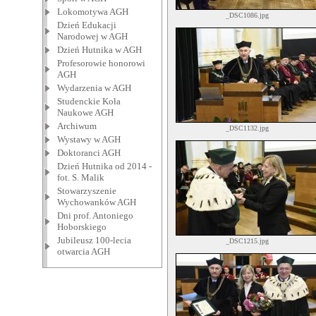
Lokomotywa AGH
_DSC1086.jpg
Dzień Edukacji
Narodowej w AGH
Dzień Hutnika w AGH
Profesorowie honorowi
AGH
Wydarzenia w AGH
Studenckie Koła
Naukowe AGH
Archiwum
_DSC1132.jpg
Wystawy w AGH
Doktoranci AGH
Dzień Hutnika od 2014 -
fot. S. Malik
Stowarzyszenie
Wychowanków AGH
Dni prof. Antoniego
Hoborskiego
Jubileusz 100-lecia
_DSC1215.jpg
otwarcia AGH