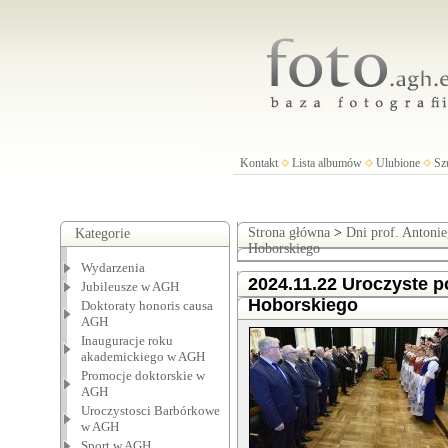
Kontakt
Lista albumów
Ulubione
Sz
Strona główna
>
Dni prof. Antoni
Kategorie
Hoborskiego
Wydarzenia
2024.11.22 Uroczyste po
Jubileusze w AGH
Hoborskiego
Doktoraty honoris causa
AGH
Inauguracje roku
akademickiego w AGH
Promocje doktorskie w
AGH
Uroczystosci Barbórkowe
w AGH
Sport w AGH