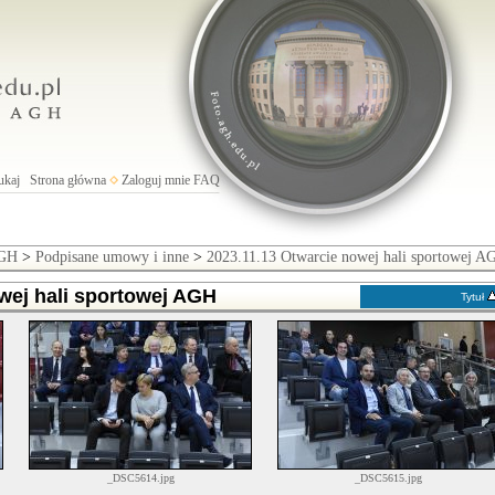
ukaj
Strona główna
Zaloguj mnie
FAQ
AGH
>
Podpisane umowy i inne
>
2023.11.13 Otwarcie nowej hali sportowej A
wej hali sportowej AGH
Tytuł
_DSC5614.jpg
_DSC5615.jpg