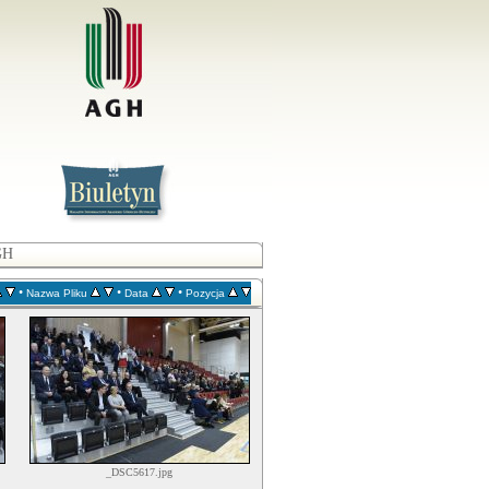
GH
•
•
•
Nazwa Pliku
Data
Pozycja
_DSC5617.jpg