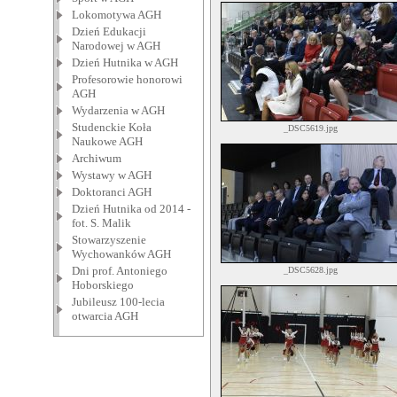
Lokomotywa AGH
Dzień Edukacji
Narodowej w AGH
Dzień Hutnika w AGH
Profesorowie honorowi
AGH
Wydarzenia w AGH
Studenckie Koła
_DSC5619.jpg
Naukowe AGH
Archiwum
Wystawy w AGH
Doktoranci AGH
Dzień Hutnika od 2014 -
fot. S. Malik
Stowarzyszenie
Wychowanków AGH
Dni prof. Antoniego
_DSC5628.jpg
Hoborskiego
Jubileusz 100-lecia
otwarcia AGH