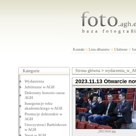
Kontakt
Lista albumów
Ulubione
Sz
Strona główna
>
wydarzenia_w_
Kategorie
2023.11.13 Otwarcie no
Wydarzenia
Jubileusze w AGH
Doktoraty honoris causa
AGH
Inauguracje roku
akademickiego w AGH
Promocje doktorskie w
AGH
Uroczystosci Barbórkowe
w AGH
_DSC5610.jpg
Sport w AGH