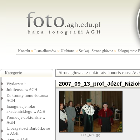
Kontakt
Lista albumów
Ulubione
Szukaj
Strona główna
Zaloguj mnie
Strona główna
>
doktoraty honoris causa AG
Kategorie
2007_09_13_prof_Józef_Nizioł
Wydarzenia
Jubileusze w AGH
Doktoraty honoris causa
AGH
Inauguracje roku
akademickiego w AGH
Promocje doktorskie w
AGH
Uroczystosci Barbórkowe
w AGH
DSC_6046.jpg
Sport w AGH