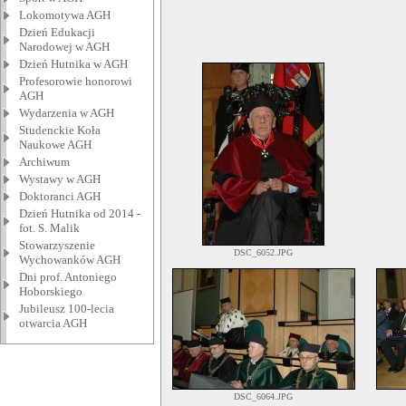
Lokomotywa AGH
Dzień Edukacji
Narodowej w AGH
Dzień Hutnika w AGH
Profesorowie honorowi
AGH
Wydarzenia w AGH
Studenckie Koła
Naukowe AGH
Archiwum
Wystawy w AGH
Doktoranci AGH
Dzień Hutnika od 2014 -
fot. S. Malik
Stowarzyszenie
DSC_6052.JPG
Wychowanków AGH
Dni prof. Antoniego
Hoborskiego
Jubileusz 100-lecia
otwarcia AGH
DSC_6064.JPG