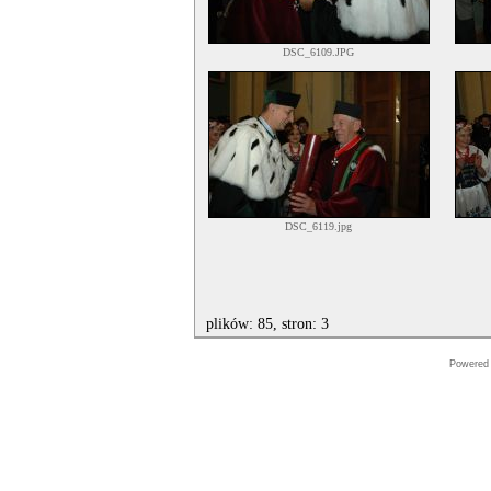
DSC_6109.JPG
DSC_6119.jpg
plików: 85, stron: 3
Powered