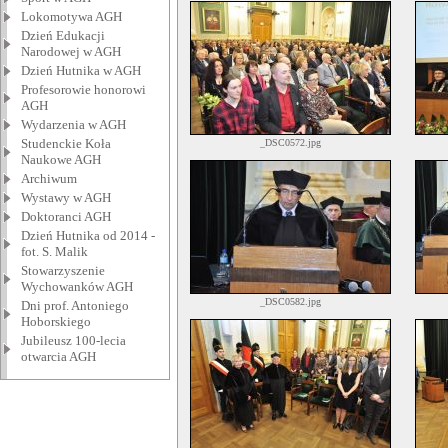
Lokomotywa AGH
Dzień Edukacji
Narodowej w AGH
Dzień Hutnika w AGH
Profesorowie honorowi
AGH
Wydarzenia w AGH
Studenckie Koła
_DSC0572.jpg
Naukowe AGH
Archiwum
Wystawy w AGH
Doktoranci AGH
Dzień Hutnika od 2014 -
fot. S. Malik
Stowarzyszenie
Wychowanków AGH
_DSC0582.jpg
Dni prof. Antoniego
Hoborskiego
Jubileusz 100-lecia
otwarcia AGH