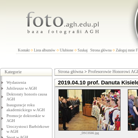
Kontakt
Lista albumów
Ulubione
Szukaj
Strona główna
Zaloguj mnie
Strona główna
>
Profesorowie Honorowi A
Kategorie
2019.04.10 prof. Danuta Kisiel
Wydarzenia
Jubileusze w AGH
Doktoraty honoris causa
AGH
Inauguracje roku
akademickiego w AGH
Promocje doktorskie w
AGH
Uroczystosci Barbórkowe
w AGH
_DSC0566.jpg
Sport w AGH