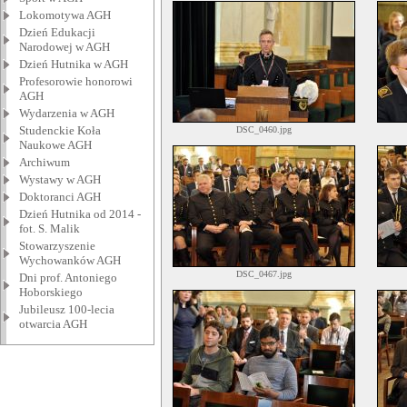
Lokomotywa AGH
Dzień Edukacji
Narodowej w AGH
Dzień Hutnika w AGH
Profesorowie honorowi
AGH
Wydarzenia w AGH
Studenckie Koła
DSC_0460.jpg
Naukowe AGH
Archiwum
Wystawy w AGH
Doktoranci AGH
Dzień Hutnika od 2014 -
fot. S. Malik
Stowarzyszenie
Wychowanków AGH
DSC_0467.jpg
Dni prof. Antoniego
Hoborskiego
Jubileusz 100-lecia
otwarcia AGH