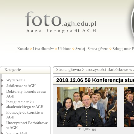
Kontakt
Lista albumów
Ulubione
Szukaj
Strona główna
Zaloguj mnie
Strona główna
>
uroczystości Barbórkowe 
Kategorie
2018.12.06 59 Konferencja stud
Wydarzenia
Jubileusze w AGH
Doktoraty honoris causa
AGH
Inauguracje roku
akademickiego w AGH
Promocje doktorskie w
AGH
Uroczystosci Barbórkowe
w AGH
DSC_0456.jpg
Sport w AGH