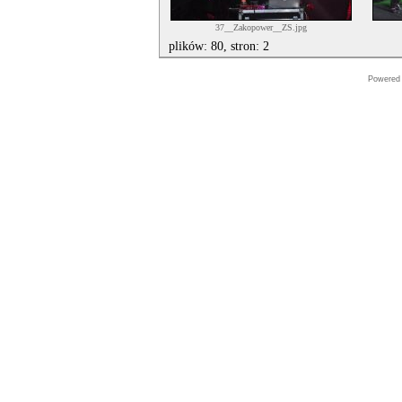
37__Zakopower__ZS.jpg
plików: 80, stron: 2
Powered