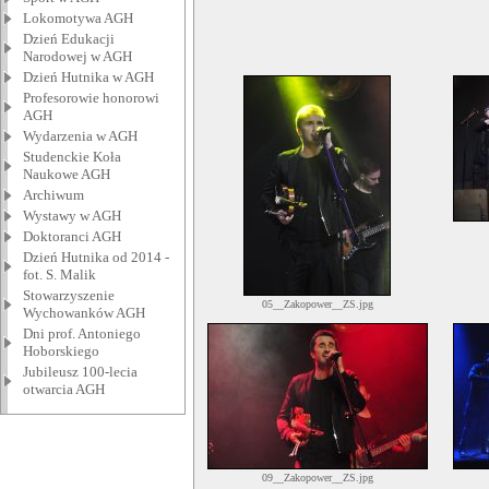
Lokomotywa AGH
Dzień Edukacji
Narodowej w AGH
Dzień Hutnika w AGH
Profesorowie honorowi
AGH
Wydarzenia w AGH
Studenckie Koła
Naukowe AGH
Archiwum
Wystawy w AGH
Doktoranci AGH
Dzień Hutnika od 2014 -
fot. S. Malik
Stowarzyszenie
05__Zakopower__ZS.jpg
Wychowanków AGH
Dni prof. Antoniego
Hoborskiego
Jubileusz 100-lecia
otwarcia AGH
09__Zakopower__ZS.jpg