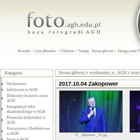
Kontakt
Lista albumów
Ulubione
Szukaj
Strona główna
Zaloguj mnie
Strona główna
>
wydarzenia_w_AGH
>
konc
Kategorie
2017.10.04 Zakopower
Wydarzenia
Jubileusze w AGH
Doktoraty honoris causa
AGH
Inauguracje roku
akademickiego w AGH
Promocje doktorskie w
AGH
Uroczystosci Barbórkowe
w AGH
01__Zakopower__ZS.jpg
Sport w AGH