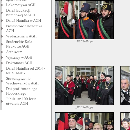
Lokomotywa AGH
Dzień Edukacji
Narodowej w AGH
Dzień Hutnika w AGH
Profesorowie honorowi
AGH
Wydarzenia w AGH
Studenckie Koła
_DSC2465.jpg
Naukowe AGH
Archiwum
Wystawy w AGH
Doktoranci AGH
Dzień Hutnika od 2014 -
fot. S. Malik
Stowarzyszenie
Wychowanków AGH
Dni prof. Antoniego
Hoborskiego
Jubileusz 100-lecia
otwarcia AGH
_DSC2470.jpg