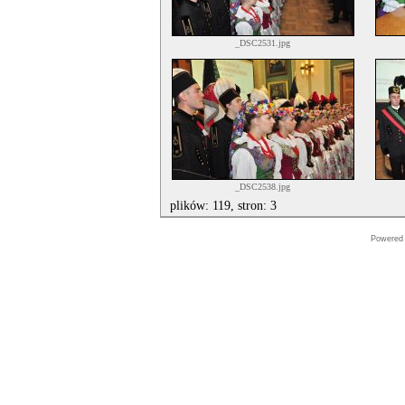
_DSC2531.jpg
_DSC2538.jpg
plików: 119, stron: 3
Powered