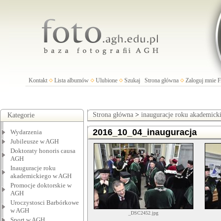
Kontakt
Lista albumów
Ulubione
Szukaj
Strona główna
Zaloguj mnie
Strona główna
>
inauguracje roku akademic
Kategorie
2016_10_04_inauguracja
Wydarzenia
Jubileusze w AGH
Doktoraty honoris causa
AGH
Inauguracje roku
akademickiego w AGH
Promocje doktorskie w
AGH
Uroczystosci Barbórkowe
w AGH
_DSC2452.jpg
Sport w AGH