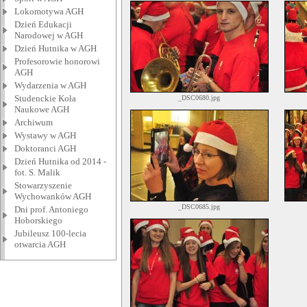
Lokomotywa AGH
Dzień Edukacji
Narodowej w AGH
Dzień Hutnika w AGH
Profesorowie honorowi
AGH
Wydarzenia w AGH
Studenckie Koła
_DSC0680.jpg
Naukowe AGH
Archiwum
Wystawy w AGH
Doktoranci AGH
Dzień Hutnika od 2014 -
fot. S. Malik
Stowarzyszenie
Wychowanków AGH
_DSC0685.jpg
Dni prof. Antoniego
Hoborskiego
Jubileusz 100-lecia
otwarcia AGH