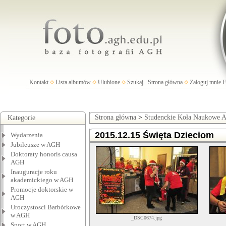
Kontakt
Lista albumów
Ulubione
Szukaj
Strona główna
Zaloguj mnie
Strona główna
>
Studenckie Koła Naukowe
Kategorie
2015.12.15 Święta Dzieciom
Wydarzenia
Jubileusze w AGH
Doktoraty honoris causa
AGH
Inauguracje roku
akademickiego w AGH
Promocje doktorskie w
AGH
Uroczystosci Barbórkowe
w AGH
_DSC0674.jpg
Sport w AGH