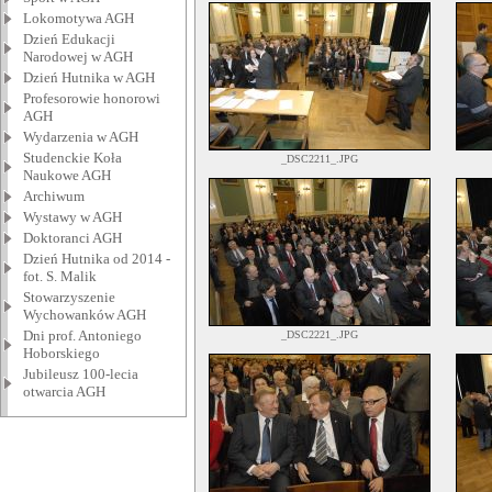
Lokomotywa AGH
Dzień Edukacji
Narodowej w AGH
Dzień Hutnika w AGH
Profesorowie honorowi
AGH
Wydarzenia w AGH
Studenckie Koła
_DSC2211_.JPG
Naukowe AGH
Archiwum
Wystawy w AGH
Doktoranci AGH
Dzień Hutnika od 2014 -
fot. S. Malik
Stowarzyszenie
Wychowanków AGH
Dni prof. Antoniego
_DSC2221_.JPG
Hoborskiego
Jubileusz 100-lecia
otwarcia AGH