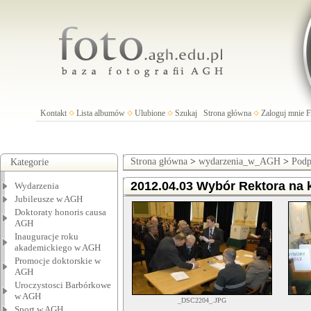
Kontakt
Lista albumów
Ulubione
Szukaj
Strona główna
Zaloguj mnie
Strona główna
>
wydarzenia_w_AGH
>
Podp
Kategorie
2012.04.03 Wybór Rektora na 
Wydarzenia
Jubileusze w AGH
Doktoraty honoris causa
AGH
Inauguracje roku
akademickiego w AGH
Promocje doktorskie w
AGH
Uroczystosci Barbórkowe
w AGH
_DSC2204_.JPG
Sport w AGH