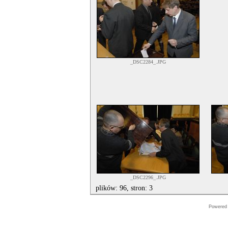
_DSC2284_.JPG
_DSC2296_.JPG
plików: 96, stron: 3
Powered