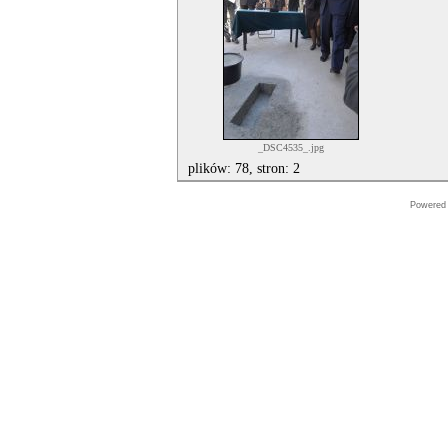
_DSC4535_.jpg
plików: 78, stron: 2
Powered