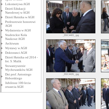
Lokomotywa AGH
Dzień Edukacji
Narodowej w AGH
Dzień Hutnika w AGH
Profesorowie honorowi
AGH
Wydarzenia w AGH
Studenckie Koła
_DSC4403_.jpg
Naukowe AGH
Archiwum
Wystawy w AGH
Doktoranci AGH
Dzień Hutnika od 2014 -
fot. S. Malik
Stowarzyszenie
Wychowanków AGH
Dni prof. Antoniego
_DSC4426_.jpg
Hoborskiego
Jubileusz 100-lecia
otwarcia AGH