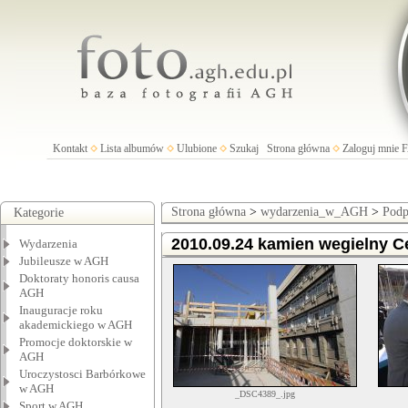
Kontakt
Lista albumów
Ulubione
Szukaj
Strona główna
Zaloguj mnie
Strona główna
>
wydarzenia_w_AGH
>
Podp
Kategorie
2010.09.24 kamien wegielny C
Wydarzenia
Jubileusze w AGH
Doktoraty honoris causa
AGH
Inauguracje roku
akademickiego w AGH
Promocje doktorskie w
AGH
Uroczystosci Barbórkowe
w AGH
_DSC4389_.jpg
Sport w AGH