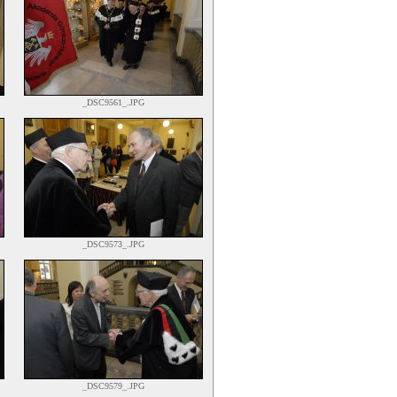
_DSC9561_.JPG
_DSC9573_.JPG
_DSC9579_.JPG