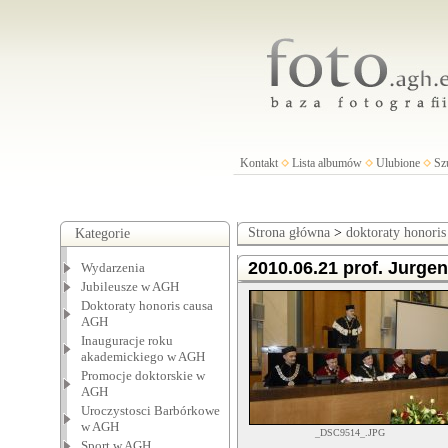
Kontakt
Lista albumów
Ulubione
Sz
Strona główna
>
doktoraty honori
Kategorie
2010.06.21 prof. Jurge
Wydarzenia
Jubileusze w AGH
Doktoraty honoris causa
AGH
Inauguracje roku
akademickiego w AGH
Promocje doktorskie w
AGH
Uroczystosci Barbórkowe
w AGH
_DSC9514_.JPG
Sport w AGH