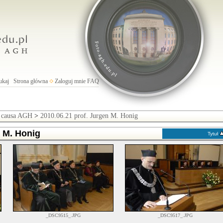
ukaj
Strona główna
Zaloguj mnie
FAQ
s causa AGH
>
2010.06.21 prof. Jurgen M. Honig
n M. Honig
Tytuł
_DSC9515_.JPG
_DSC9517_.JPG