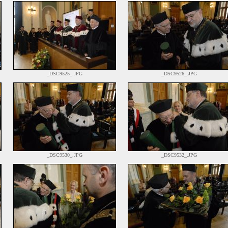
_DSC9525_.JPG
_DSC9526_.JPG
_DSC9530_.JPG
_DSC9532_.JPG