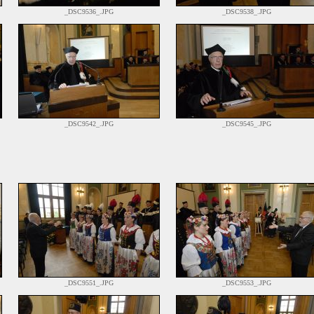
_DSC9536_.JPG
_DSC9538_.JPG
_DSC9542_.JPG
_DSC9545_.JPG
_DSC9551_.JPG
_DSC9553_.JPG