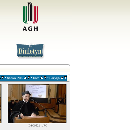
•
•
•
Nazwa Pliku
Data
Pozycja
_DSC9521_.JPG