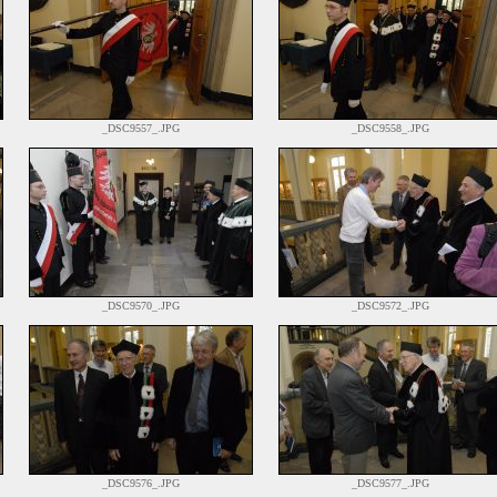
_DSC9557_.JPG
_DSC9558_.JPG
_DSC9570_.JPG
_DSC9572_.JPG
_DSC9576_.JPG
_DSC9577_.JPG