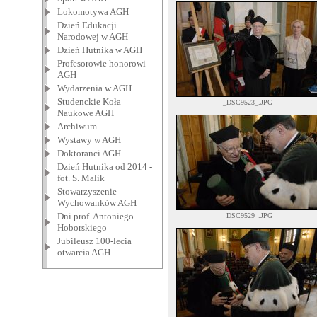
Lokomotywa AGH
Dzień Edukacji
Narodowej w AGH
Dzień Hutnika w AGH
Profesorowie honorowi
AGH
Wydarzenia w AGH
Studenckie Koła
_DSC9523_.JPG
Naukowe AGH
Archiwum
Wystawy w AGH
Doktoranci AGH
Dzień Hutnika od 2014 -
fot. S. Malik
Stowarzyszenie
Wychowanków AGH
Dni prof. Antoniego
_DSC9529_.JPG
Hoborskiego
Jubileusz 100-lecia
otwarcia AGH