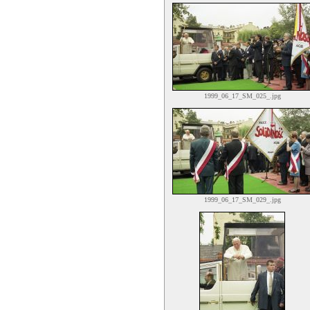
1999_06_17_SM_025_.jpg
1999_06_17_SM_029_.jpg