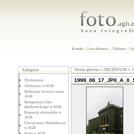
Kontakt
Lista albumów
Ulubione
Sz
Strona główna
>
ARCHIWUM
>
1
Kategorie
1999_06_17_JPII_A_0_S
Wydarzenia
Jubileusze w AGH
Doktoraty honoris causa
AGH
Inauguracje roku
akademickiego w AGH
Promocje doktorskie w
AGH
Uroczystosci Barbórkowe
w AGH
Sport w AGH