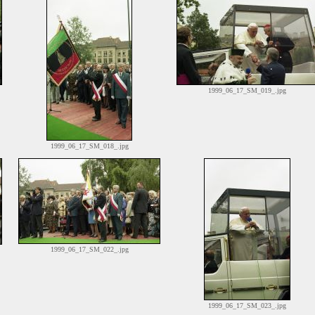
1999_06_17_SM_019_.jpg
1999_06_17_SM_018_.jpg
1999_06_17_SM_022_.jpg
1999_06_17_SM_023_.jpg