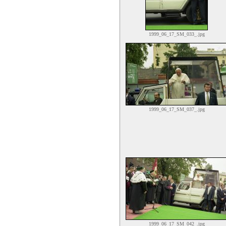
1999_06_17_SM_033_.jpg
1999_06_17_SM_037_.jpg
1999_06_17_SM_042_.jpg