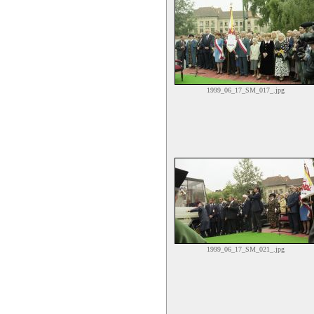
1999_06_17_SM_017_.jpg
1999_06_17_SM_021_.jpg