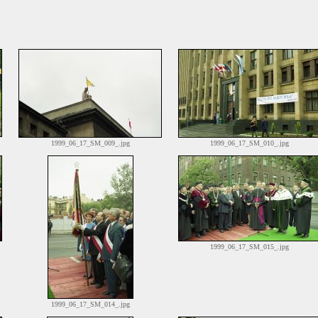
1999_06_17_SM_009_.jpg
1999_06_17_SM_010_.jpg
1999_06_17_SM_015_.jpg
1999_06_17_SM_014_.jpg