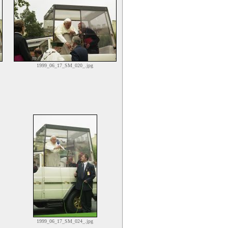
1999_06_17_SM_020_.jpg
1999_06_17_SM_024_.jpg