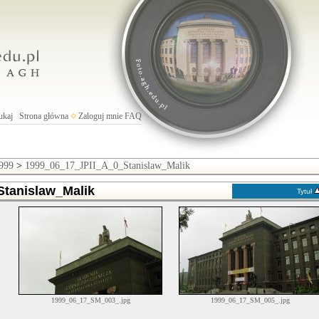
ukaj
Strona główna
Zaloguj mnie
FAQ
999
>
1999_06_17_JPII_A_0_Stanislaw_Malik
tanislaw_Malik
Tytuł
1999_06_17_SM_003_.jpg
1999_06_17_SM_005_.jpg