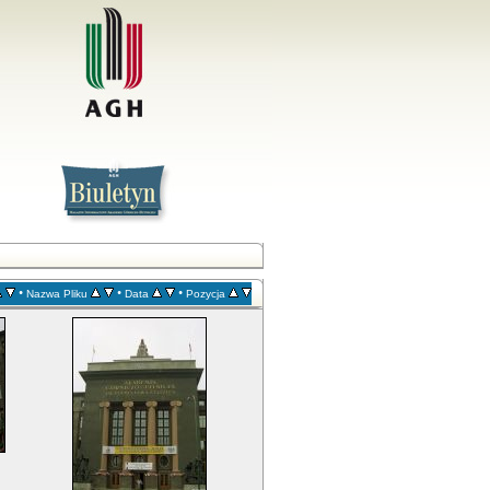
•
•
•
Nazwa Pliku
Data
Pozycja