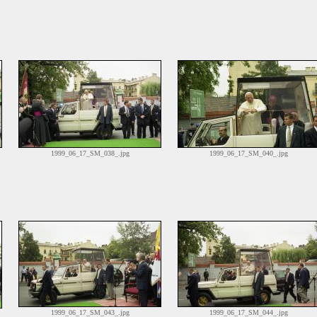
1999_06_17_SM_038_.jpg
1999_06_17_SM_040_.jpg
1999_06_17_SM_043_.jpg
1999_06_17_SM_044_.jpg