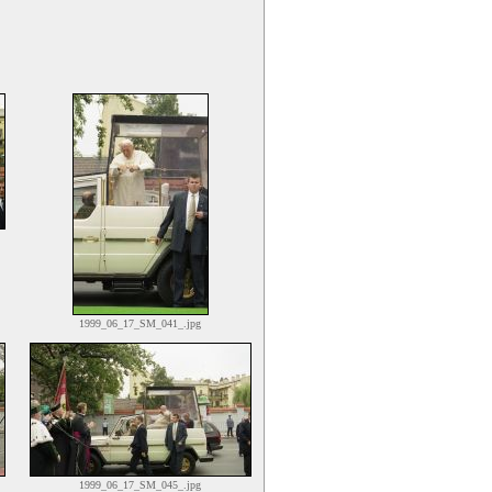
1999_06_17_SM_041_.jpg
1999_06_17_SM_045_.jpg