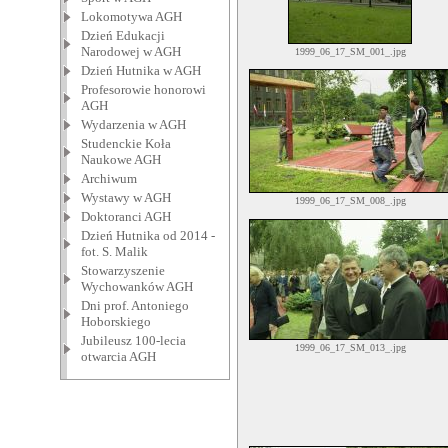
Lokomotywa AGH
Dzień Edukacji
Narodowej w AGH
1999_06_17_SM_001_.jpg
Dzień Hutnika w AGH
Profesorowie honorowi
AGH
Wydarzenia w AGH
Studenckie Koła
Naukowe AGH
Archiwum
Wystawy w AGH
1999_06_17_SM_008_.jpg
Doktoranci AGH
Dzień Hutnika od 2014 -
fot. S. Malik
Stowarzyszenie
Wychowanków AGH
Dni prof. Antoniego
Hoborskiego
Jubileusz 100-lecia
1999_06_17_SM_013_.jpg
otwarcia AGH