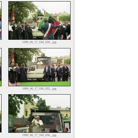
1999_06_17_SM_028_.jpg
1999_06_17_SM_032_.jpg
1999_06_17_SM_036_.jpg