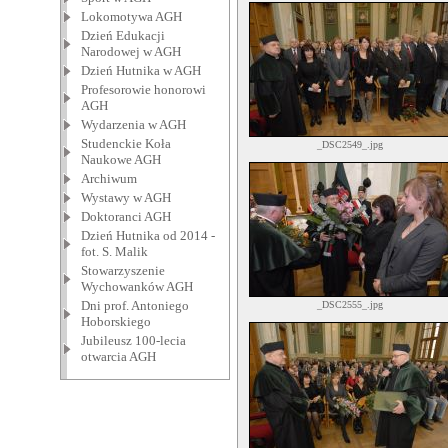
Lokomotywa AGH
Dzień Edukacji
Narodowej w AGH
Dzień Hutnika w AGH
Profesorowie honorowi
AGH
Wydarzenia w AGH
Studenckie Koła
_DSC2549_.jpg
Naukowe AGH
Archiwum
Wystawy w AGH
Doktoranci AGH
Dzień Hutnika od 2014 -
fot. S. Malik
Stowarzyszenie
Wychowanków AGH
Dni prof. Antoniego
_DSC2555_.jpg
Hoborskiego
Jubileusz 100-lecia
otwarcia AGH