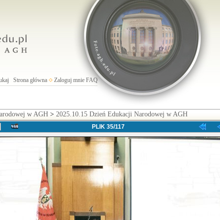
ukaj
Strona główna
Zaloguj mnie
FAQ
Narodowej w AGH
>
2025.10.15 Dzień Edukacji Narodowej w AGH
PLIK 35/117