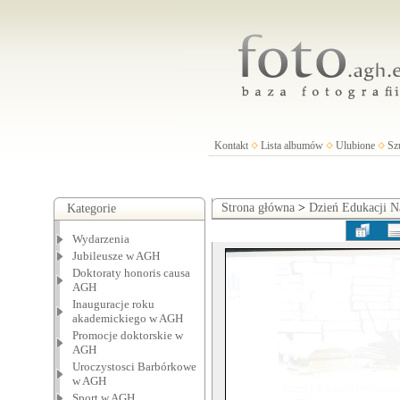
Kontakt
Lista albumów
Ulubione
Sz
Strona główna
>
Dzień Edukacji 
Kategorie
Wydarzenia
Jubileusze w AGH
Doktoraty honoris causa
AGH
Inauguracje roku
akademickiego w AGH
Promocje doktorskie w
AGH
Uroczystosci Barbórkowe
w AGH
Sport w AGH