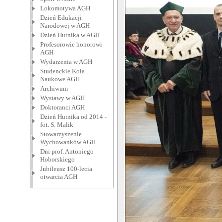
Lokomotywa AGH
Dzień Edukacji
Narodowej w AGH
Dzień Hutnika w AGH
Profesorowie honorowi
AGH
Wydarzenia w AGH
Studenckie Koła
Naukowe AGH
Archiwum
Wystawy w AGH
Doktoranci AGH
Dzień Hutnika od 2014 -
fot. S. Malik
Stowarzyszenie
Wychowanków AGH
Dni prof. Antoniego
Hoborskiego
Jubileusz 100-lecia
otwarcia AGH