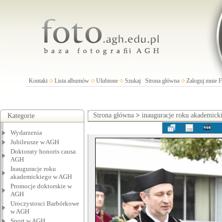
Kontakt
Lista albumów
Ulubione
Szukaj
Strona główna
Zaloguj mnie
Strona główna
>
inauguracje roku akademic
Kategorie
Wydarzenia
Jubileusze w AGH
Doktoraty honoris causa
AGH
Inauguracje roku
akademickiego w AGH
Promocje doktorskie w
AGH
Uroczystosci Barbórkowe
w AGH
Sport w AGH