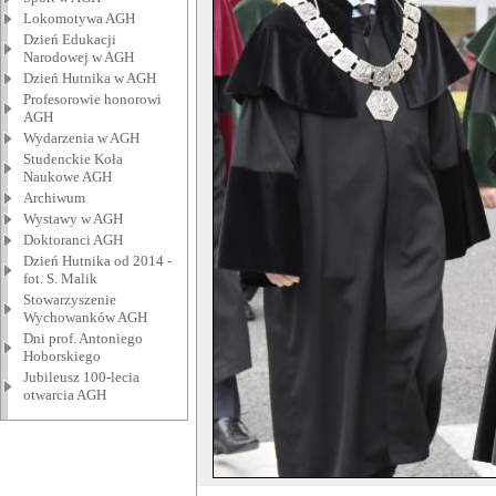
Lokomotywa AGH
Dzień Edukacji
Narodowej w AGH
Dzień Hutnika w AGH
Profesorowie honorowi
AGH
Wydarzenia w AGH
Studenckie Koła
Naukowe AGH
Archiwum
Wystawy w AGH
Doktoranci AGH
Dzień Hutnika od 2014 -
fot. S. Malik
Stowarzyszenie
Wychowanków AGH
Dni prof. Antoniego
Hoborskiego
Jubileusz 100-lecia
otwarcia AGH