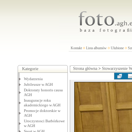
Kontakt
Lista albumów
Ulubione
Sz
Strona główna
>
Stowarzyszenie
Kategorie
Wydarzenia
Jubileusze w AGH
Doktoraty honoris causa
AGH
Inauguracje roku
akademickiego w AGH
Promocje doktorskie w
AGH
Uroczystosci Barbórkowe
w AGH
Sport w AGH