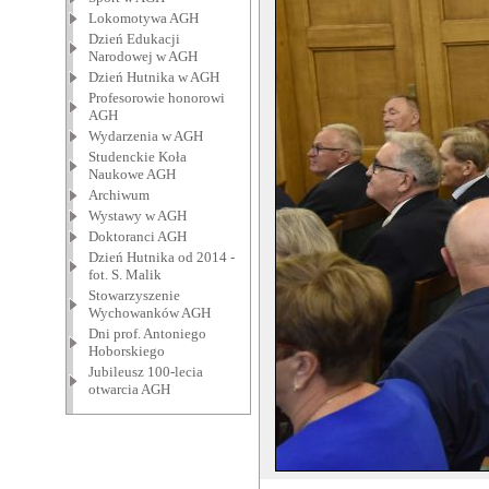
Lokomotywa AGH
Dzień Edukacji
Narodowej w AGH
Dzień Hutnika w AGH
Profesorowie honorowi
AGH
Wydarzenia w AGH
Studenckie Koła
Naukowe AGH
Archiwum
Wystawy w AGH
Doktoranci AGH
Dzień Hutnika od 2014 -
fot. S. Malik
Stowarzyszenie
Wychowanków AGH
Dni prof. Antoniego
Hoborskiego
Jubileusz 100-lecia
otwarcia AGH