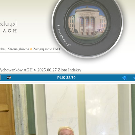
ukaj
Strona główna
Zaloguj mnie
FAQ
 Wychowanków AGH
>
2025.06.27 Złote Indeksy
PLIK 32/70