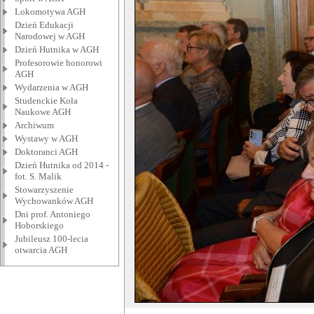
Lokomotywa AGH
Dzień Edukacji
Narodowej w AGH
Dzień Hutnika w AGH
Profesorowie honorowi
AGH
Wydarzenia w AGH
Studenckie Koła
Naukowe AGH
Archiwum
Wystawy w AGH
Doktoranci AGH
Dzień Hutnika od 2014 -
fot. S. Malik
Stowarzyszenie
Wychowanków AGH
Dni prof. Antoniego
Hoborskiego
Jubileusz 100-lecia
otwarcia AGH