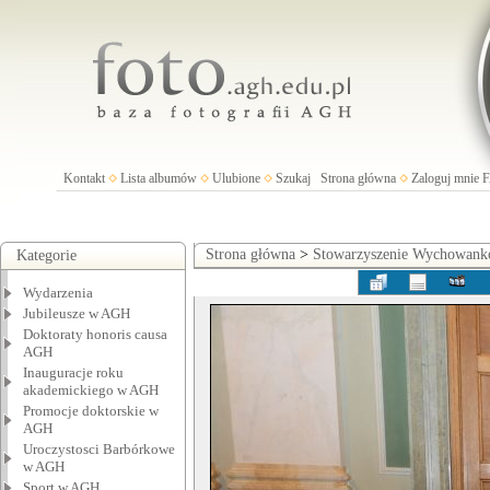
Kontakt
Lista albumów
Ulubione
Szukaj
Strona główna
Zaloguj mnie
Strona główna
>
Stowarzyszenie Wychowan
Kategorie
Wydarzenia
Jubileusze w AGH
Doktoraty honoris causa
AGH
Inauguracje roku
akademickiego w AGH
Promocje doktorskie w
AGH
Uroczystosci Barbórkowe
w AGH
Sport w AGH