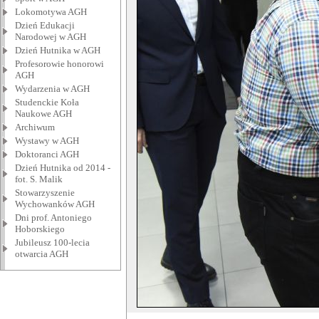
Lokomotywa AGH
Dzień Edukacji
Narodowej w AGH
Dzień Hutnika w AGH
Profesorowie honorowi
AGH
Wydarzenia w AGH
Studenckie Koła
Naukowe AGH
Archiwum
Wystawy w AGH
Doktoranci AGH
Dzień Hutnika od 2014 -
fot. S. Malik
Stowarzyszenie
Wychowanków AGH
Dni prof. Antoniego
Hoborskiego
Jubileusz 100-lecia
otwarcia AGH