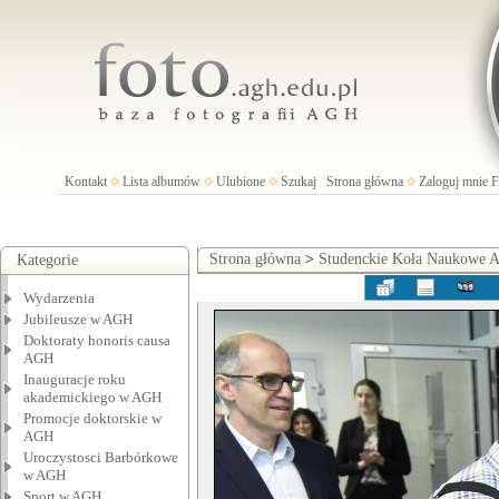
Kontakt
Lista albumów
Ulubione
Szukaj
Strona główna
Zaloguj mnie
Strona główna
>
Studenckie Koła Naukowe
Kategorie
Wydarzenia
Jubileusze w AGH
Doktoraty honoris causa
AGH
Inauguracje roku
akademickiego w AGH
Promocje doktorskie w
AGH
Uroczystosci Barbórkowe
w AGH
Sport w AGH