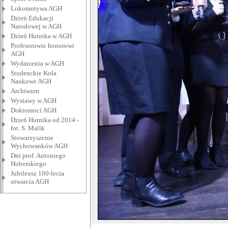
Lokomotywa AGH
Dzień Edukacji
Narodowej w AGH
Dzień Hutnika w AGH
Profesorowie honorowi
AGH
Wydarzenia w AGH
Studenckie Koła
Naukowe AGH
Archiwum
Wystawy w AGH
Doktoranci AGH
Dzień Hutnika od 2014 -
fot. S. Malik
Stowarzyszenie
Wychowanków AGH
Dni prof. Antoniego
Hoborskiego
Jubileusz 100-lecia
otwarcia AGH