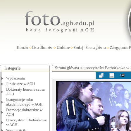
Kontakt
Lista albumów
Ulubione
Szukaj
Strona główna
Zaloguj mnie
Strona główna
>
uroczystości Barbórkowe 
Kategorie
Wydarzenia
Jubileusze w AGH
Doktoraty honoris causa
AGH
Inauguracje roku
akademickiego w AGH
Promocje doktorskie w
AGH
Uroczystosci Barbórkowe
w AGH
Sport w AGH