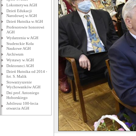
Lokomotywa AGH
Dzień Edukacji
Narodowej w AGH
Dzień Hutnika w AGH
Profesorowie honorowi
AGH
Wydarzenia w AGH
Studenckie Koła
Naukowe AGH
Archiwum
Wystawy w AGH
Doktoranci AGH
Dzień Hutnika od 2014 -
fot. S. Malik
Stowarzyszenie
Wychowanków AGH
Dni prof. Antoniego
Hoborskiego
Jubileusz 100-lecia
otwarcia AGH