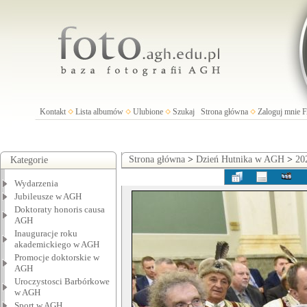
Kontakt
Lista albumów
Ulubione
Szukaj
Strona główna
Zaloguj mnie
Strona główna
>
Dzień Hutnika w AGH
>
20
Kategorie
Wydarzenia
Jubileusze w AGH
Doktoraty honoris causa
AGH
Inauguracje roku
akademickiego w AGH
Promocje doktorskie w
AGH
Uroczystosci Barbórkowe
w AGH
Sport w AGH