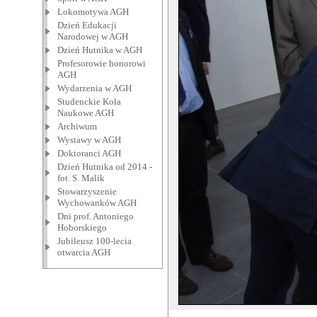
Lokomotywa AGH
Dzień Edukacji
Narodowej w AGH
Dzień Hutnika w AGH
Profesorowie honorowi
AGH
Wydarzenia w AGH
Studenckie Koła
Naukowe AGH
Archiwum
Wystawy w AGH
Doktoranci AGH
Dzień Hutnika od 2014 -
fot. S. Malik
Stowarzyszenie
Wychowanków AGH
Dni prof. Antoniego
Hoborskiego
Jubileusz 100-lecia
otwarcia AGH