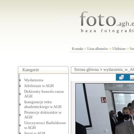
Kontakt
Lista albumów
Ulubione
Sz
Strona główna
>
wydarzenia_w_
Kategorie
Wydarzenia
Jubileusze w AGH
Doktoraty honoris causa
AGH
Inauguracje roku
akademickiego w AGH
Promocje doktorskie w
AGH
Uroczystosci Barbórkowe
w AGH
Sport w AGH