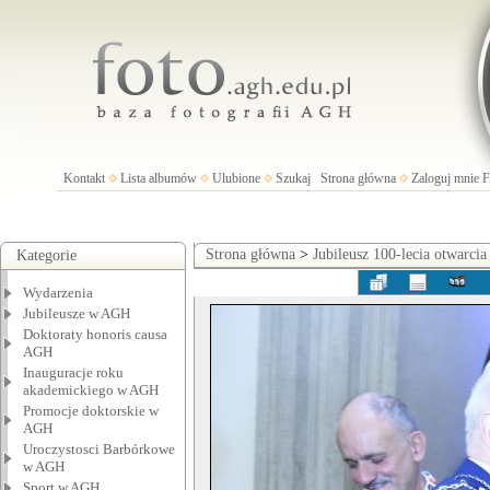
Kontakt
Lista albumów
Ulubione
Szukaj
Strona główna
Zaloguj mnie
Strona główna
>
Jubileusz 100-lecia otwarci
Kategorie
Wydarzenia
Jubileusze w AGH
Doktoraty honoris causa
AGH
Inauguracje roku
akademickiego w AGH
Promocje doktorskie w
AGH
Uroczystosci Barbórkowe
w AGH
Sport w AGH