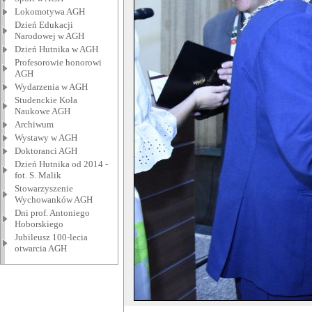
Lokomotywa AGH
Dzień Edukacji
Narodowej w AGH
Dzień Hutnika w AGH
Profesorowie honorowi
AGH
Wydarzenia w AGH
Studenckie Koła
Naukowe AGH
Archiwum
Wystawy w AGH
Doktoranci AGH
Dzień Hutnika od 2014 -
fot. S. Malik
Stowarzyszenie
Wychowanków AGH
Dni prof. Antoniego
Hoborskiego
Jubileusz 100-lecia
otwarcia AGH