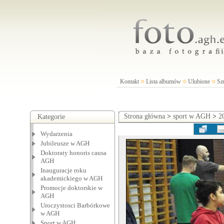
Kontakt
Lista albumów
Ulubione
Sz
Strona główna
>
sport w AGH
>
2
Kategorie
Wydarzenia
Jubileusze w AGH
Doktoraty honoris causa
AGH
Inauguracje roku
akademickiego w AGH
Promocje doktorskie w
AGH
Uroczystosci Barbórkowe
w AGH
Sport w AGH