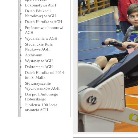
Lokomotywa AGH
Dzień Edukacji
Narodowej w AGH
Dzień Hutnika w AGH
Profesorowie honorowi
AGH
Wydarzenia w AGH
Studenckie Koła
Naukowe AGH
Archiwum
Wystawy w AGH
Doktoranci AGH
Dzień Hutnika od 2014 -
fot. S. Malik
Stowarzyszenie
Wychowanków AGH
Dni prof. Antoniego
Hoborskiego
Jubileusz 100-lecia
otwarcia AGH