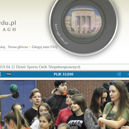
ukaj
Strona główna
Zaloguj mnie
FAQ
019.04.11 Dzień Sportu Osób Niepełnosprawnych
PLIK 31/200