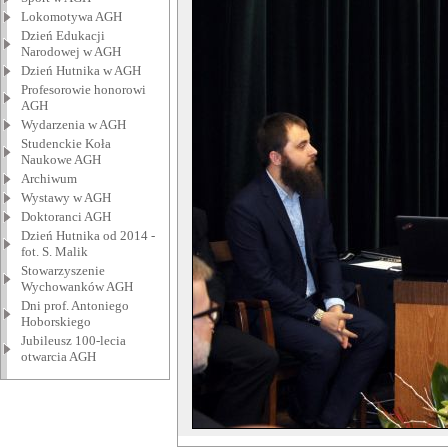
Lokomotywa AGH
Dzień Edukacji
Narodowej w AGH
Dzień Hutnika w AGH
Profesorowie honorowi
AGH
Wydarzenia w AGH
Studenckie Koła
Naukowe AGH
Archiwum
Wystawy w AGH
Doktoranci AGH
Dzień Hutnika od 2014 -
fot. S. Malik
Stowarzyszenie
Wychowanków AGH
Dni prof. Antoniego
Hoborskiego
Jubileusz 100-lecia
otwarcia AGH