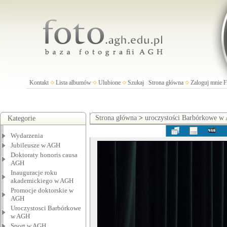
Kontakt
Lista albumów
Ulubione
Szukaj
Strona główna
Zaloguj mnie
Strona główna
>
uroczystości Barbórkowe 
Kategorie
Wydarzenia
Jubileusze w AGH
Doktoraty honoris causa
AGH
Inauguracje roku
akademickiego w AGH
Promocje doktorskie w
AGH
Uroczystosci Barbórkowe
w AGH
Sport w AGH