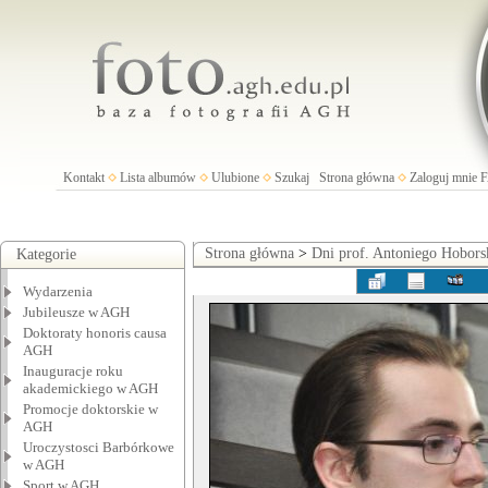
Kontakt
Lista albumów
Ulubione
Szukaj
Strona główna
Zaloguj mnie
Strona główna
>
Dni prof. Antoniego Hobors
Kategorie
Wydarzenia
Jubileusze w AGH
Doktoraty honoris causa
AGH
Inauguracje roku
akademickiego w AGH
Promocje doktorskie w
AGH
Uroczystosci Barbórkowe
w AGH
Sport w AGH