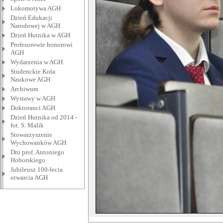
Lokomotywa AGH
Dzień Edukacji
Narodowej w AGH
Dzień Hutnika w AGH
Profesorowie honorowi
AGH
Wydarzenia w AGH
Studenckie Koła
Naukowe AGH
Archiwum
Wystawy w AGH
Doktoranci AGH
Dzień Hutnika od 2014 -
fot. S. Malik
Stowarzyszenie
Wychowanków AGH
Dni prof. Antoniego
Hoborskiego
Jubileusz 100-lecia
otwarcia AGH