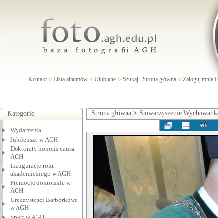
Kontakt
Lista albumów
Ulubione
Szukaj
Strona główna
Zaloguj mnie
Strona główna
>
Stowarzyszenie Wychowan
Kategorie
Wydarzenia
Jubileusze w AGH
Doktoraty honoris causa
AGH
Inauguracje roku
akademickiego w AGH
Promocje doktorskie w
AGH
Uroczystosci Barbórkowe
w AGH
Sport w AGH