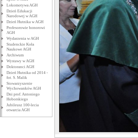
Lokomotywa AGH
Dzień Edukacji
Narodowej w AGH
Dzień Hutnika w AGH
Profesorowie honorowi
AGH
Wydarzenia w AGH
Studenckie Koła
Naukowe AGH
Archiwum
Wystawy w AGH
Doktoranci AGH
Dzień Hutnika od 2014 -
fot. S. Malik
Stowarzyszenie
Wychowanków AGH
Dni prof. Antoniego
Hoborskiego
Jubileusz 100-lecia
otwarcia AGH