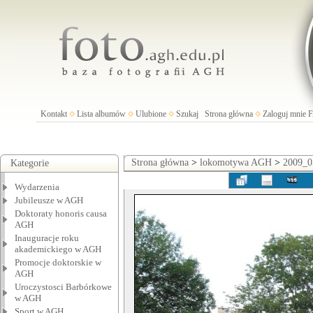
Kontakt
Lista albumów
Ulubione
Szukaj
Strona główna
Zaloguj mnie
Strona główna
>
lokomotywa AGH
>
2009_0
Kategorie
Wydarzenia
Jubileusze w AGH
Doktoraty honoris causa
AGH
Inauguracje roku
akademickiego w AGH
Promocje doktorskie w
AGH
Uroczystosci Barbórkowe
w AGH
Sport w AGH