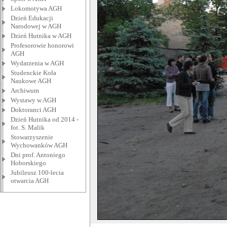
Lokomotywa AGH
Dzień Edukacji
Narodowej w AGH
Dzień Hutnika w AGH
Profesorowie honorowi
AGH
Wydarzenia w AGH
Studenckie Koła
Naukowe AGH
Archiwum
Wystawy w AGH
Doktoranci AGH
Dzień Hutnika od 2014 -
fot. S. Malik
Stowarzyszenie
Wychowanków AGH
Dni prof. Antoniego
Hoborskiego
Jubileusz 100-lecia
otwarcia AGH