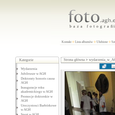
Kontakt
Lista albumów
Ulubione
Sz
Strona główna
>
wydarzenia_w_
Kategorie
Wydarzenia
Jubileusze w AGH
Doktoraty honoris causa
AGH
Inauguracje roku
akademickiego w AGH
Promocje doktorskie w
AGH
Uroczystosci Barbórkowe
w AGH
Sport w AGH