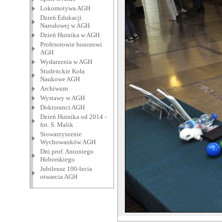
Lokomotywa AGH
Dzień Edukacji
Narodowej w AGH
Dzień Hutnika w AGH
Profesorowie honorowi
AGH
Wydarzenia w AGH
Studenckie Koła
Naukowe AGH
Archiwum
Wystawy w AGH
Doktoranci AGH
Dzień Hutnika od 2014 -
fot. S. Malik
Stowarzyszenie
Wychowanków AGH
Dni prof. Antoniego
Hoborskiego
Jubileusz 100-lecia
otwarcia AGH