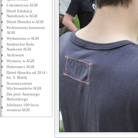
Lokomotywa AGH
Dzień Edukacji
Narodowej w AGH
Dzień Hutnika w AGH
Profesorowie honorowi
AGH
Wydarzenia w AGH
Studenckie Koła
Naukowe AGH
Archiwum
Wystawy w AGH
Doktoranci AGH
Dzień Hutnika od 2014 -
fot. S. Malik
Stowarzyszenie
Wychowanków AGH
Dni prof. Antoniego
Hoborskiego
Jubileusz 100-lecia
otwarcia AGH