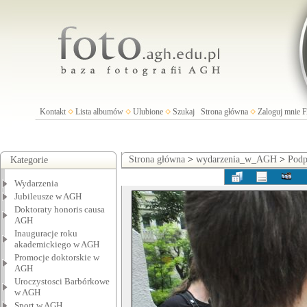
Kontakt
Lista albumów
Ulubione
Szukaj
Strona główna
Zaloguj mnie
Strona główna
>
wydarzenia_w_AGH
>
Podp
Kategorie
Wydarzenia
Jubileusze w AGH
Doktoraty honoris causa
AGH
Inauguracje roku
akademickiego w AGH
Promocje doktorskie w
AGH
Uroczystosci Barbórkowe
w AGH
Sport w AGH