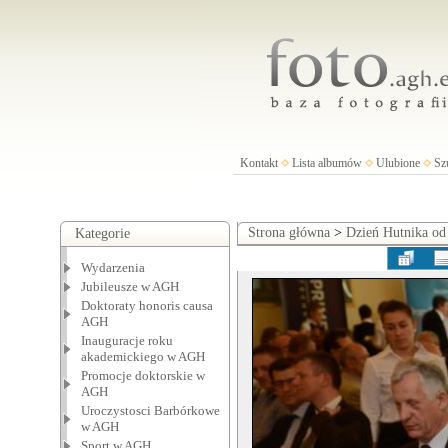
Kontakt
Lista albumów
Ulubione
Sz
Strona główna
>
Dzień Hutnika od
Kategorie
Wydarzenia
Jubileusze w AGH
Doktoraty honoris causa
AGH
Inauguracje roku
akademickiego w AGH
Promocje doktorskie w
AGH
Uroczystosci Barbórkowe
w AGH
Sport w AGH