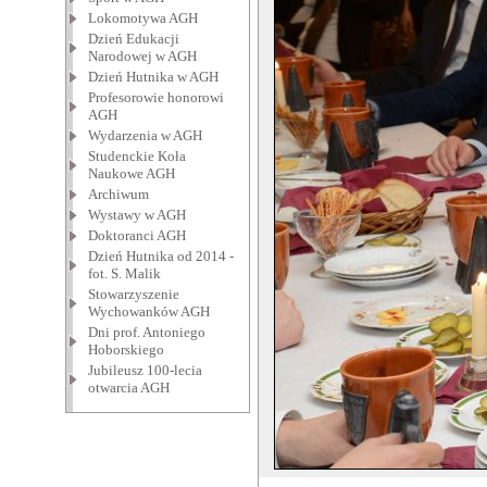
Lokomotywa AGH
Dzień Edukacji
Narodowej w AGH
Dzień Hutnika w AGH
Profesorowie honorowi
AGH
Wydarzenia w AGH
Studenckie Koła
Naukowe AGH
Archiwum
Wystawy w AGH
Doktoranci AGH
Dzień Hutnika od 2014 -
fot. S. Malik
Stowarzyszenie
Wychowanków AGH
Dni prof. Antoniego
Hoborskiego
Jubileusz 100-lecia
otwarcia AGH