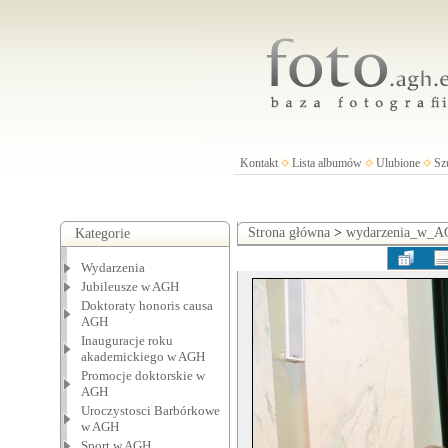
Kontakt
Lista albumów
Ulubione
Sz
Strona główna
>
wydarzenia_w_
Kategorie
Wydarzenia
Jubileusze w AGH
Doktoraty honoris causa
AGH
Inauguracje roku
akademickiego w AGH
Promocje doktorskie w
AGH
Uroczystosci Barbórkowe
w AGH
Sport w AGH