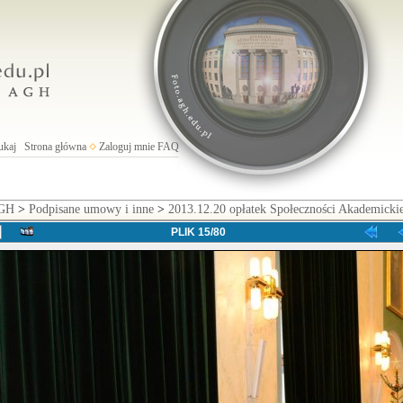
ukaj
Strona główna
Zaloguj mnie
FAQ
AGH
>
Podpisane umowy i inne
>
2013.12.20 opłatek Społeczności Akademick
PLIK 15/80