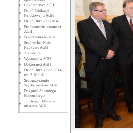
Lokomotywa AGH
Dzień Edukacji
Narodowej w AGH
Dzień Hutnika w AGH
Profesorowie honorowi
AGH
Wydarzenia w AGH
Studenckie Koła
Naukowe AGH
Archiwum
Wystawy w AGH
Doktoranci AGH
Dzień Hutnika od 2014 -
fot. S. Malik
Stowarzyszenie
Wychowanków AGH
Dni prof. Antoniego
Hoborskiego
Jubileusz 100-lecia
otwarcia AGH