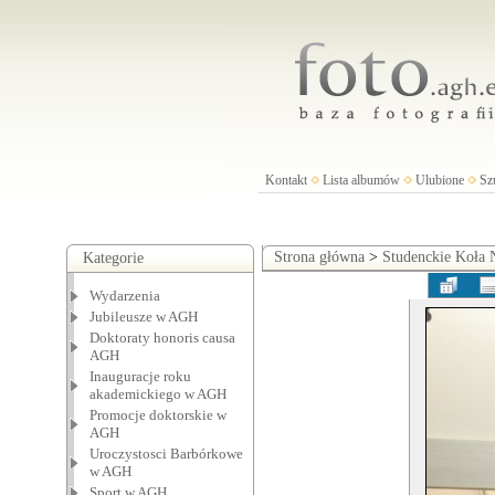
Kontakt
Lista albumów
Ulubione
Sz
Strona główna
>
Studenckie Koła
Kategorie
Wydarzenia
Jubileusze w AGH
Doktoraty honoris causa
AGH
Inauguracje roku
akademickiego w AGH
Promocje doktorskie w
AGH
Uroczystosci Barbórkowe
w AGH
Sport w AGH