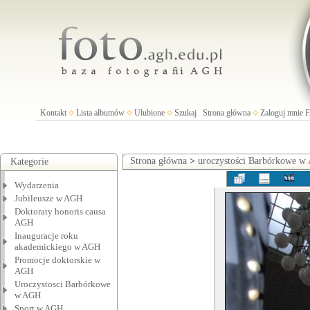
Kontakt
Lista albumów
Ulubione
Szukaj
Strona główna
Zaloguj mnie
Strona główna
>
uroczystości Barbórkowe 
Kategorie
Wydarzenia
Jubileusze w AGH
Doktoraty honoris causa
AGH
Inauguracje roku
akademickiego w AGH
Promocje doktorskie w
AGH
Uroczystosci Barbórkowe
w AGH
Sport w AGH