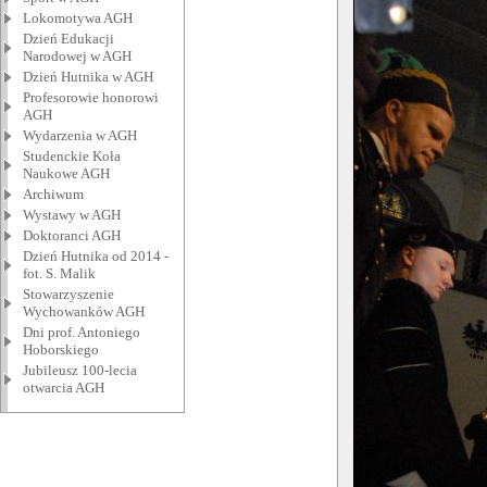
Lokomotywa AGH
Dzień Edukacji
Narodowej w AGH
Dzień Hutnika w AGH
Profesorowie honorowi
AGH
Wydarzenia w AGH
Studenckie Koła
Naukowe AGH
Archiwum
Wystawy w AGH
Doktoranci AGH
Dzień Hutnika od 2014 -
fot. S. Malik
Stowarzyszenie
Wychowanków AGH
Dni prof. Antoniego
Hoborskiego
Jubileusz 100-lecia
otwarcia AGH