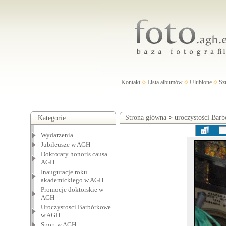
Kontakt
Lista albumów
Ulubione
Sz
Strona główna
>
uroczystości Ba
Kategorie
Wydarzenia
Jubileusze w AGH
Doktoraty honoris causa
AGH
Inauguracje roku
akademickiego w AGH
Promocje doktorskie w
AGH
Uroczystosci Barbórkowe
w AGH
Sport w AGH