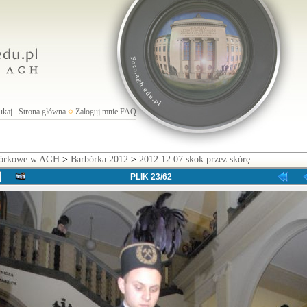
ukaj
Strona główna
Zaloguj mnie
FAQ
rbórkowe w AGH
>
Barbórka 2012
>
2012.12.07 skok przez skórę
PLIK 23/62