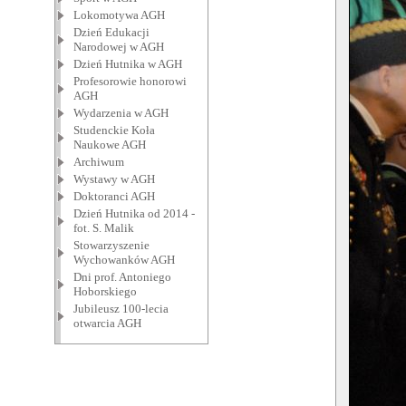
Lokomotywa AGH
Dzień Edukacji
Narodowej w AGH
Dzień Hutnika w AGH
Profesorowie honorowi
AGH
Wydarzenia w AGH
Studenckie Koła
Naukowe AGH
Archiwum
Wystawy w AGH
Doktoranci AGH
Dzień Hutnika od 2014 -
fot. S. Malik
Stowarzyszenie
Wychowanków AGH
Dni prof. Antoniego
Hoborskiego
Jubileusz 100-lecia
otwarcia AGH