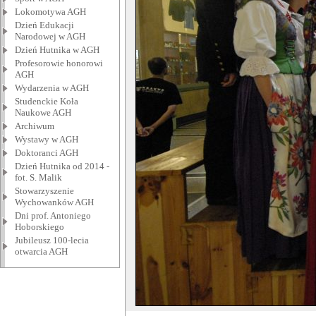
Lokomotywa AGH
Dzień Edukacji
Narodowej w AGH
Dzień Hutnika w AGH
Profesorowie honorowi
AGH
Wydarzenia w AGH
Studenckie Koła
Naukowe AGH
Archiwum
Wystawy w AGH
Doktoranci AGH
Dzień Hutnika od 2014 -
fot. S. Malik
Stowarzyszenie
Wychowanków AGH
Dni prof. Antoniego
Hoborskiego
Jubileusz 100-lecia
otwarcia AGH