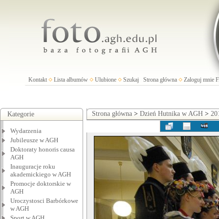
Kontakt
Lista albumów
Ulubione
Szukaj
Strona główna
Zaloguj mnie
Strona główna
>
Dzień Hutnika w AGH
>
20
Kategorie
Wydarzenia
Jubileusze w AGH
Doktoraty honoris causa
AGH
Inauguracje roku
akademickiego w AGH
Promocje doktorskie w
AGH
Uroczystosci Barbórkowe
w AGH
Sport w AGH