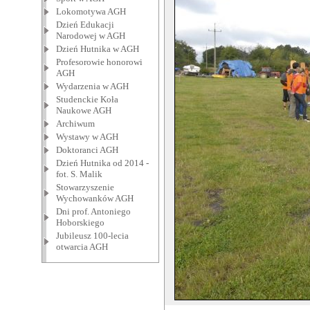
Lokomotywa AGH
Dzień Edukacji
Narodowej w AGH
Dzień Hutnika w AGH
Profesorowie honorowi
AGH
Wydarzenia w AGH
Studenckie Koła
Naukowe AGH
Archiwum
Wystawy w AGH
Doktoranci AGH
Dzień Hutnika od 2014 -
fot. S. Malik
Stowarzyszenie
Wychowanków AGH
Dni prof. Antoniego
Hoborskiego
Jubileusz 100-lecia
otwarcia AGH