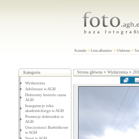
Kontakt
Lista albumów
Ulubione
Sz
Strona główna
>
Wydarzenia
>
201
Kategorie
Wydarzenia
Jubileusze w AGH
Doktoraty honoris causa
AGH
Inauguracje roku
akademickiego w AGH
Promocje doktorskie w
AGH
Uroczystosci Barbórkowe
w AGH
Sport w AGH