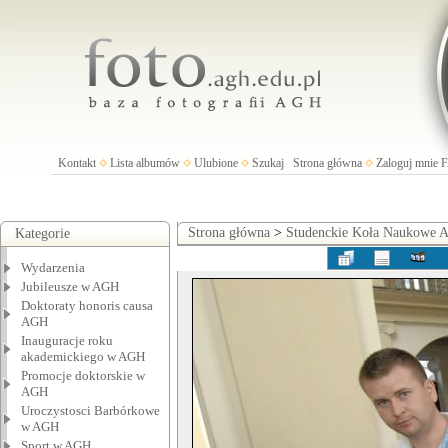
Kontakt
Lista albumów
Ulubione
Szukaj
Strona główna
Zaloguj mnie
Strona główna
>
Studenckie Koła Naukowe
Kategorie
Wydarzenia
Jubileusze w AGH
Doktoraty honoris causa
AGH
Inauguracje roku
akademickiego w AGH
Promocje doktorskie w
AGH
Uroczystosci Barbórkowe
w AGH
Sport w AGH