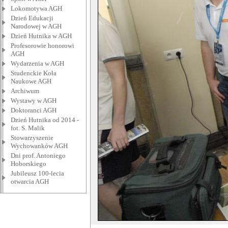
Lokomotywa AGH
Dzień Edukacji
Narodowej w AGH
Dzień Hutnika w AGH
Profesorowie honorowi
AGH
Wydarzenia w AGH
Studenckie Koła
Naukowe AGH
Archiwum
Wystawy w AGH
Doktoranci AGH
Dzień Hutnika od 2014 -
fot. S. Malik
Stowarzyszenie
Wychowanków AGH
Dni prof. Antoniego
Hoborskiego
Jubileusz 100-lecia
otwarcia AGH