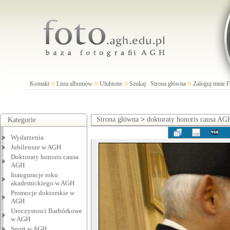
Kontakt
Lista albumów
Ulubione
Szukaj
Strona główna
Zaloguj mnie
Strona główna
>
doktoraty honoris causa AG
Kategorie
Wydarzenia
Jubileusze w AGH
Doktoraty honoris causa
AGH
Inauguracje roku
akademickiego w AGH
Promocje doktorskie w
AGH
Uroczystosci Barbórkowe
w AGH
Sport w AGH