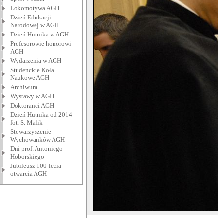
Lokomotywa AGH
Dzień Edukacji
Narodowej w AGH
Dzień Hutnika w AGH
Profesorowie honorowi
AGH
Wydarzenia w AGH
Studenckie Koła
Naukowe AGH
Archiwum
Wystawy w AGH
Doktoranci AGH
Dzień Hutnika od 2014 -
fot. S. Malik
Stowarzyszenie
Wychowanków AGH
Dni prof. Antoniego
Hoborskiego
Jubileusz 100-lecia
otwarcia AGH