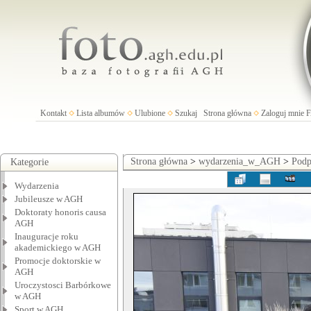
Kontakt
Lista albumów
Ulubione
Szukaj
Strona główna
Zaloguj mnie
Strona główna
>
wydarzenia_w_AGH
>
Podp
Kategorie
Wydarzenia
Jubileusze w AGH
Doktoraty honoris causa
AGH
Inauguracje roku
akademickiego w AGH
Promocje doktorskie w
AGH
Uroczystosci Barbórkowe
w AGH
Sport w AGH