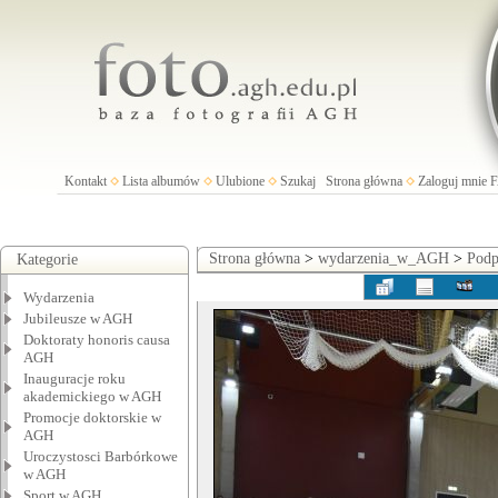
Kontakt
Lista albumów
Ulubione
Szukaj
Strona główna
Zaloguj mnie
Strona główna
>
wydarzenia_w_AGH
>
Podp
Kategorie
Wydarzenia
Jubileusze w AGH
Doktoraty honoris causa
AGH
Inauguracje roku
akademickiego w AGH
Promocje doktorskie w
AGH
Uroczystosci Barbórkowe
w AGH
Sport w AGH