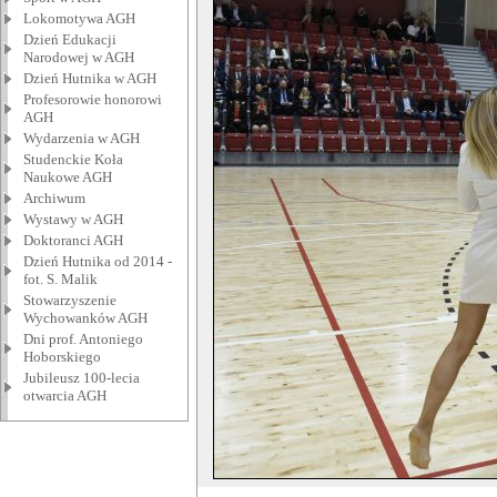
Lokomotywa AGH
Dzień Edukacji
Narodowej w AGH
Dzień Hutnika w AGH
Profesorowie honorowi
AGH
Wydarzenia w AGH
Studenckie Koła
Naukowe AGH
Archiwum
Wystawy w AGH
Doktoranci AGH
Dzień Hutnika od 2014 -
fot. S. Malik
Stowarzyszenie
Wychowanków AGH
Dni prof. Antoniego
Hoborskiego
Jubileusz 100-lecia
otwarcia AGH