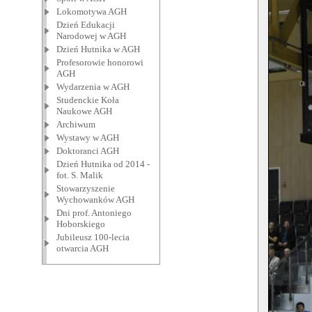
Lokomotywa AGH
Dzień Edukacji
Narodowej w AGH
Dzień Hutnika w AGH
Profesorowie honorowi
AGH
Wydarzenia w AGH
Studenckie Koła
Naukowe AGH
Archiwum
Wystawy w AGH
Doktoranci AGH
Dzień Hutnika od 2014 -
fot. S. Malik
Stowarzyszenie
Wychowanków AGH
Dni prof. Antoniego
Hoborskiego
Jubileusz 100-lecia
otwarcia AGH