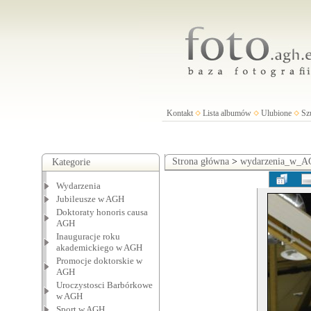
Kontakt
Lista albumów
Ulubione
Sz
Strona główna
>
wydarzenia_w_
Kategorie
Wydarzenia
Jubileusze w AGH
Doktoraty honoris causa
AGH
Inauguracje roku
akademickiego w AGH
Promocje doktorskie w
AGH
Uroczystosci Barbórkowe
w AGH
Sport w AGH