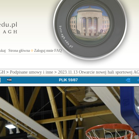
ukaj
Strona główna
Zaloguj mnie
FAQ
AGH
>
Podpisane umowy i inne
>
2023.11.13 Otwarcie nowej hali sportowej A
PLIK 59/87