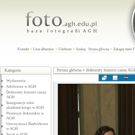
Kontakt
Lista albumów
Ulubione
Szukaj
Strona główna
Zaloguj mnie
Strona główna
>
doktoraty honoris causa AG
Kategorie
Wydarzenia
Jubileusze w AGH
Doktoraty honoris causa
AGH
Inauguracje roku
akademickiego w AGH
Promocje doktorskie w
AGH
Uroczystosci Barbórkowe
w AGH
Sport w AGH