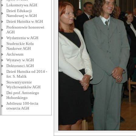
Lokomotywa AGH
Dzień Edukacji
Narodowej w AGH
Dzień Hutnika w AGH
Profesorowie honorowi
AGH
Wydarzenia w AGH
Studenckie Koła
Naukowe AGH
Archiwum
Wystawy w AGH
Doktoranci AGH
Dzień Hutnika od 2014 -
fot. S. Malik
Stowarzyszenie
Wychowanków AGH
Dni prof. Antoniego
Hoborskiego
Jubileusz 100-lecia
otwarcia AGH