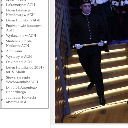
Lokomotywa AGH
Dzień Edukacji
Narodowej w AGH
Dzień Hutnika w AGH
Profesorowie honorowi
AGH
Wydarzenia w AGH
Studenckie Koła
Naukowe AGH
Archiwum
Wystawy w AGH
Doktoranci AGH
Dzień Hutnika od 2014 -
fot. S. Malik
Stowarzyszenie
Wychowanków AGH
Dni prof. Antoniego
Hoborskiego
Jubileusz 100-lecia
otwarcia AGH