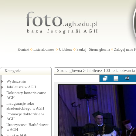
Kontakt
Lista albumów
Ulubione
Szukaj
Strona główna
Zaloguj mnie
Strona główna
>
Jubileusz 100-lecia otwarci
Kategorie
Wydarzenia
Jubileusze w AGH
Doktoraty honoris causa
AGH
Inauguracje roku
akademickiego w AGH
Promocje doktorskie w
AGH
Uroczystosci Barbórkowe
w AGH
Sport w AGH