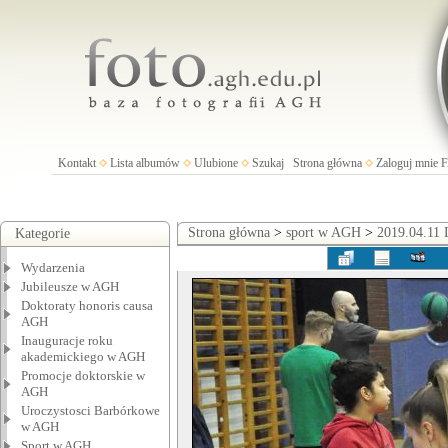
Kontakt
Lista albumów
Ulubione
Szukaj
Strona główna
Zaloguj mnie
Strona główna
>
sport w AGH
>
2019.04.11 
Kategorie
Wydarzenia
Jubileusze w AGH
Doktoraty honoris causa
AGH
Inauguracje roku
akademickiego w AGH
Promocje doktorskie w
AGH
Uroczystosci Barbórkowe
w AGH
Sport w AGH