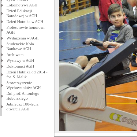
Lokomotywa AGH
Dzień Edukacji
Narodowej w AGH
Dzień Hutnika w AGH
Profesorowie honorowi
AGH
Wydarzenia w AGH
Studenckie Koła
Naukowe AGH
Archiwum
Wystawy w AGH
Doktoranci AGH
Dzień Hutnika od 2014 -
fot. S. Malik
Stowarzyszenie
Wychowanków AGH
Dni prof. Antoniego
Hoborskiego
Jubileusz 100-lecia
otwarcia AGH