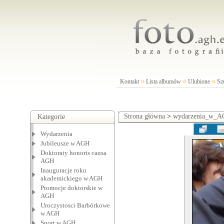
Kontakt
Lista albumów
Ulubione
Sz
Strona główna
>
wydarzenia_w_
Kategorie
Wydarzenia
Jubileusze w AGH
Doktoraty honoris causa
AGH
Inauguracje roku
akademickiego w AGH
Promocje doktorskie w
AGH
Uroczystosci Barbórkowe
w AGH
Sport w AGH