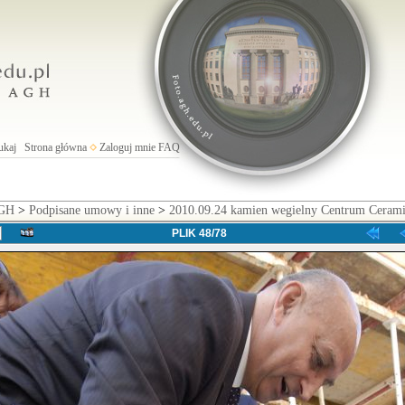
ukaj
Strona główna
Zaloguj mnie
FAQ
AGH
>
Podpisane umowy i inne
>
2010.09.24 kamien wegielny Centrum Cerami
PLIK 48/78